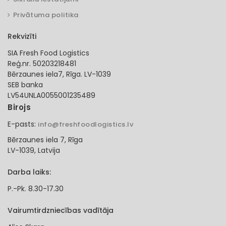
Privātuma politika
Rekvizīti
SIA Fresh Food Logistics
Reģ.nr. 50203218481
Bērzaunes iela7, Rīga. LV-1039
SEB banka
LV54UNLA0055001235489
Birojs
E-pasts:
info@freshfoodlogistics.lv
Bērzaunes iela 7, Rīga
LV-1039, Latvija
Darba laiks:
P.-Pk. 8.30-17.30
Vairumtirdzniecības vadītāja