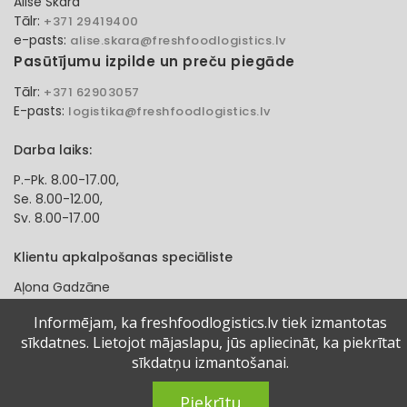
Alise Skara
Tālr:
+371 29419400
e-pasts:
alise.skara@freshfoodlogistics.lv
Pasūtījumu izpilde un preču piegāde
Tālr:
+371 62903057
E-pasts:
logistika@freshfoodlogistics.lv
Darba laiks:
P.-Pk. 8.00-17.00,
Se. 8.00-12.00,
Sv. 8.00-17.00
Klientu apkalpošanas speciāliste
Aļona Gadzāne
Tālr:
+371 27321584
Informējam, ka freshfoodlogistics.lv tiek izmantotas
e-pasts:
alona.gadzane@freshfoodlogistics.lv
sīkdatnes. Lietojot mājaslapu, jūs apliecināt, ka piekrītat
sīkdatņu izmantošanai.
© 2024 Fresh Food Logistics SIA. Visas tiesības aizsargātas.
Piekrītu