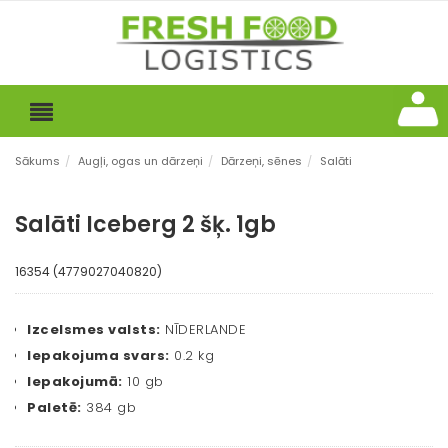
Sākums
/
Augļi, ogas un dārzeņi
/
Dārzeņi, sēnes
/
Salāti
Salāti Iceberg 2 šķ. 1gb
16354 (4779027040820)
Izcelsmes valsts:
NĪDERLANDE
Iepakojuma svars:
0.2 kg
Iepakojumā:
10 gb
Paletē:
384 gb