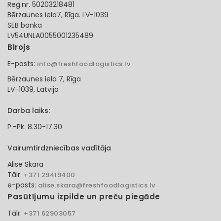
Reģ.nr. 50203218481
Bērzaunes iela7, Rīga. LV-1039
SEB banka
LV54UNLA0055001235489
Birojs
E-pasts:
info@freshfoodlogistics.lv
Bērzaunes iela 7, Rīga
LV-1039, Latvija
Darba laiks:
P.-Pk. 8.30-17.30
Vairumtirdzniecības vadītāja
Alise Skara
Tālr:
+371 29419400
e-pasts:
alise.skara@freshfoodlogistics.lv
Pasūtījumu izpilde un preču piegāde
Tālr:
+371 62903057