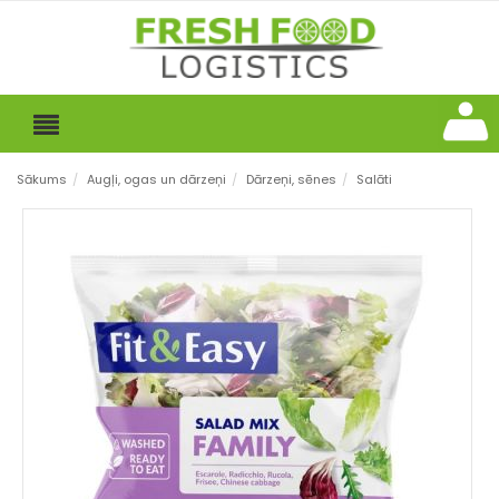
Sākums
/
Augļi, ogas un dārzeņi
/
Dārzeņi, sēnes
/
Salāti