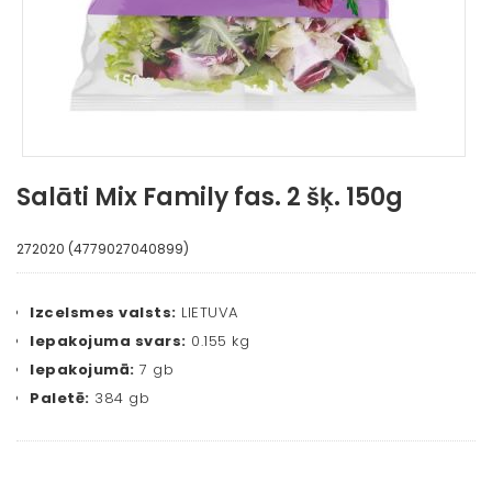
Salāti Mix Family fas. 2 šķ. 150g
272020 (4779027040899)
Izcelsmes valsts:
LIETUVA
Iepakojuma svars:
0.155 kg
Iepakojumā:
7 gb
Paletē:
384 gb