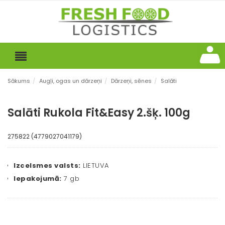
Sākums
/
Augļi, ogas un dārzeņi
/
Dārzeņi, sēnes
/
Salāti
Salāti Rukola Fit&Easy 2.šķ. 100g
275822 (4779027041179)
Izcelsmes valsts:
LIETUVA
Iepakojumā:
7 gb