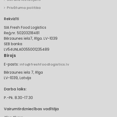
Privātuma politika
Rekvizīti
SIA Fresh Food Logistics
Reģ.nr. 50203218481
Bērzaunes iela7, Rīga. LV-1039
SEB banka
LV54UNLA0055001235489
Birojs
E-pasts:
info@freshfoodlogistics.lv
Bērzaunes iela 7, Rīga
LV-1039, Latvija
Darba laiks:
P.-Pk. 8.30-17.30
Vairumtirdzniecības vadītāja