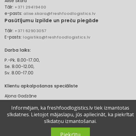
Alise Skara
Tālr:
+371 29419400
e-pasts:
alise.skara@freshfoodlogistics.lv
Pasūtījumu izpilde un preču piegāde
Tālr:
+371 62903057
E-pasts:
logistika@freshfoodlogistics.lv
Darba laiks:
P.-Pk. 8.00-17.00,
Se. 8.00-12.00,
Sv. 8.00-17.00
Klientu apkalpošanas speciāliste
Aļona Gadzāne
Tālr:
+371 27321584
Informējam, ka freshfoodlogistics.lv tiek izmantotas
e-pasts:
alona.gadzane@freshfoodlogistics.lv
sīkdatnes. Lietojot mājaslapu, jūs apliecināt, ka piekrītat
sīkdatņu izmantošanai.
© 2024 Fresh Food Logistics SIA. Visas tiesības aizsargātas.
Piekrītu