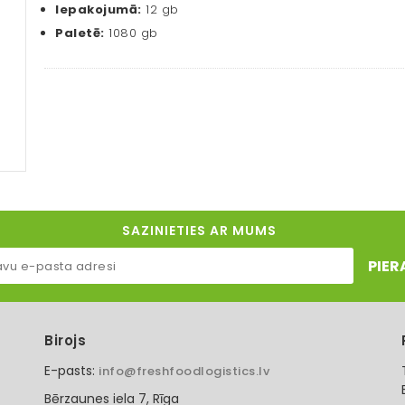
Iepakojumā:
12 gb
Paletē:
1080 gb
SAZINIETIES AR MUMS
PIER
Birojs
E-pasts:
info@freshfoodlogistics.lv
Bērzaunes iela 7, Rīga