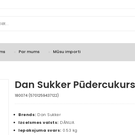
ms
Par mums
Mūsu importi
Dan Sukker Pūdercukur
180074 (5701259437122)
Brends:
Dan Sukker
Izcelsmes valsts:
DĀNIJA
Iepakojuma svars:
0.53 kg