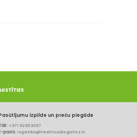
AKSTĪTIES
Pasūtījumu izpilde un preču piegāde
Tālr:
+371 62903057
E-pasts:
logistika@freshfoodlogistics.lv