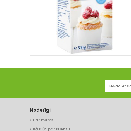
Noderīgi
Par mums
Kā kļūt par klientu