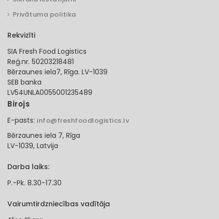
Privātuma politika
Rekvizīti
SIA Fresh Food Logistics
Reģ.nr. 50203218481
Bērzaunes iela7, Rīga. LV-1039
SEB banka
LV54UNLA0055001235489
Birojs
E-pasts:
info@freshfoodlogistics.lv
Bērzaunes iela 7, Rīga
LV-1039, Latvija
Darba laiks:
P.-Pk. 8.30-17.30
Vairumtirdzniecības vadītāja