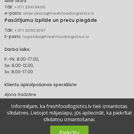
Alise Skara
Tālr:
+371 29419400
e-pasts:
alise.skara@freshfoodlogistics.lv
Pasūtījumu izpilde un preču piegāde
Tālr:
+371 62903057
E-pasts:
logistika@freshfoodlogistics.lv
Darba laiks:
P.-Pk. 8.00-17.00,
Se. 8.00-12.00,
Sv. 8.00-17.00
Klientu apkalpošanas speciāliste
Aļona Gadzāne
Tālr:
+371 27321584
Informējam, ka freshfoodlogistics.lv tiek izmantotas
e-pasts:
alona.gadzane@freshfoodlogistics.lv
sīkdatnes. Lietojot mājaslapu, jūs apliecināt, ka piekrītat
sīkdatņu izmantošanai.
© 2024 Fresh Food Logistics SIA. Visas tiesības aizsargātas.
Piekrītu