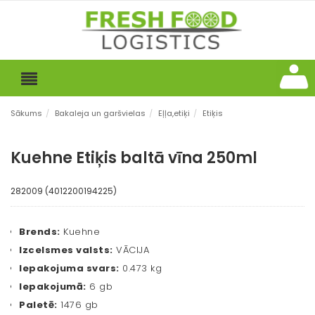
Sākums
/
Bakaleja un garšvielas
/
Eļļa,etiķi
/
Etiķis
Kuehne Etiķis baltā vīna 250ml
282009 (4012200194225)
Brends:
Kuehne
Izcelsmes valsts:
VĀCIJA
Iepakojuma svars:
0.473 kg
Iepakojumā:
6 gb
Paletē:
1476 gb