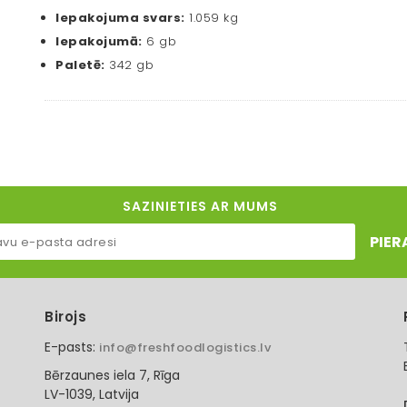
Iepakojuma svars:
1.059 kg
Iepakojumā:
6 gb
Paletē:
342 gb
SAZINIETIES AR MUMS
PIER
Birojs
E-pasts:
info@freshfoodlogistics.lv
Bērzaunes iela 7, Rīga
LV-1039, Latvija