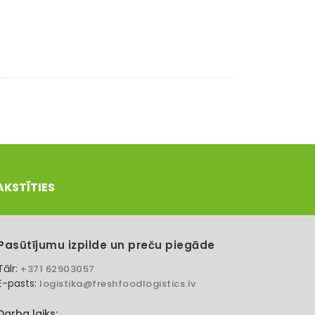
AKSTĪTIES
Pasūtījumu izpilde un preču piegāde
Tālr:
+371 62903057
E-pasts:
logistika@freshfoodlogistics.lv
Darba laiks: