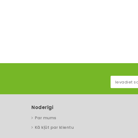
Noderīgi
Par mums
Kā kļūt par klientu