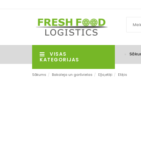
VISAS
Sāku
KATEGORIJAS
Sākums
/
Bakaleja un garšvielas
/
Eļļa,etiķi
/
Etiķis