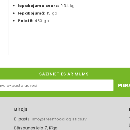
Iepakojuma svars:
0.94 kg
Iepakojumā:
15 gb
Paletē:
450 gb
SAZINIETIES AR MUMS
PIER
Birojs
E-pasts:
info@freshfoodlogistics.lv
Bērzaunes iela 7, Rīga