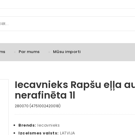
ms
Par mums
Mūsu importi
Iecavnieks Rapšu eļļa au
nerafinēta 1l
280070 (4751002420018)
Brends:
Iecavnieks
Izcelsmes valsts:
LATVIJA