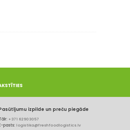
AKSTĪTIES
Pasūtījumu izpilde un preču piegāde
Tālr:
+371 62903057
E-pasts:
logistika@freshfoodlogistics.lv