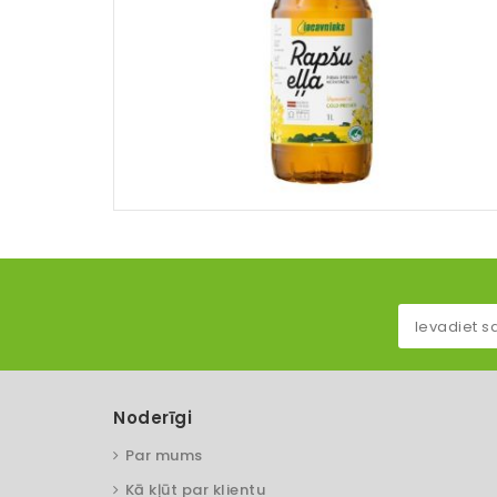
Noderīgi
Par mums
Kā kļūt par klientu