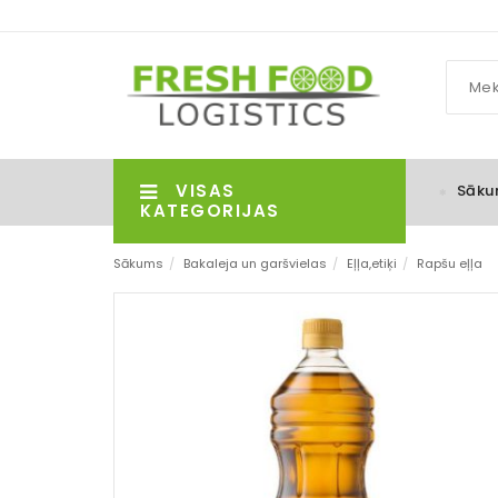
VISAS
Sāku
KATEGORIJAS
Sākums
/
Bakaleja un garšvielas
/
Eļļa,etiķi
/
Rapšu eļļa