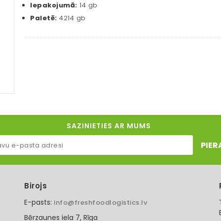
Iepakojumā:
14 gb
Paletē:
4214 gb
SAZINIETIES AR MUMS
PIER
Birojs
E-pasts:
info@freshfoodlogistics.lv
Bērzaunes iela 7, Rīga