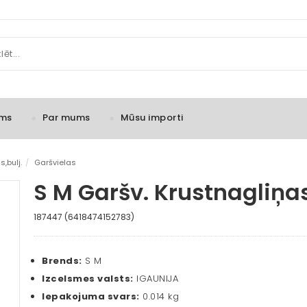
ms
Par mums
Mūsu importi
,bulj.
/
Garšvielas
S M Garšv. Krustnagliņa
187447 (6418474152783)
Brends:
S M
Izcelsmes valsts:
IGAUNIJA
Iepakojuma svars:
0.014 kg