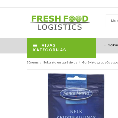
VISAS
Sāku
KATEGORIJAS
Sākums
/
Bakaleja un garšvielas
/
Garšvielas,sausās zupas