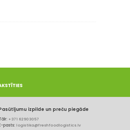
AKSTĪTIES
Pasūtījumu izpilde un preču piegāde
Tālr:
+371 62903057
E-pasts:
logistika@freshfoodlogistics.lv