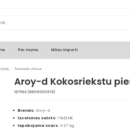
ms
Par mums
Mūsu importi
,bulj.
/
Pasaules virtuve
Aroy-d Kokosriekstu pi
187564 (8851613101378)
Brends:
Aroy-d
Izcelsmes valsts:
TAIZEME
Iepakojuma svars:
0.27 kg