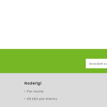
Noderīgi
Par mums
Kā kļūt par klientu