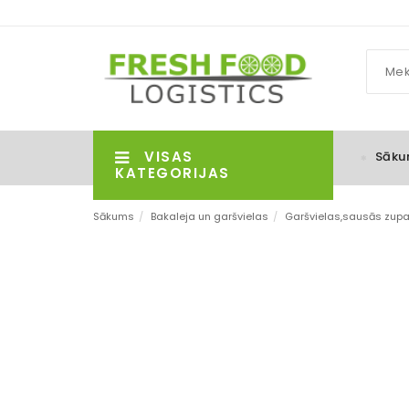
VISAS
Sāku
KATEGORIJAS
Sākums
/
Bakaleja un garšvielas
/
Garšvielas,sausās zupas