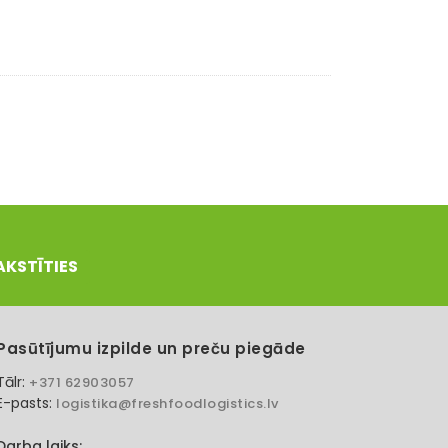
AKSTĪTIES
Pasūtījumu izpilde un preču piegāde
Tālr:
+371 62903057
E-pasts:
logistika@freshfoodlogistics.lv
Darba laiks: