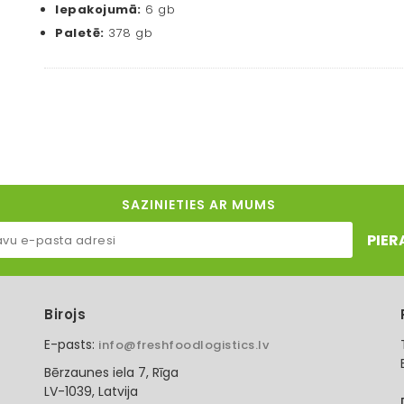
Iepakojumā:
6 gb
Paletē:
378 gb
SAZINIETIES AR MUMS
PIER
Birojs
E-pasts:
info@freshfoodlogistics.lv
Bērzaunes iela 7, Rīga
LV-1039, Latvija