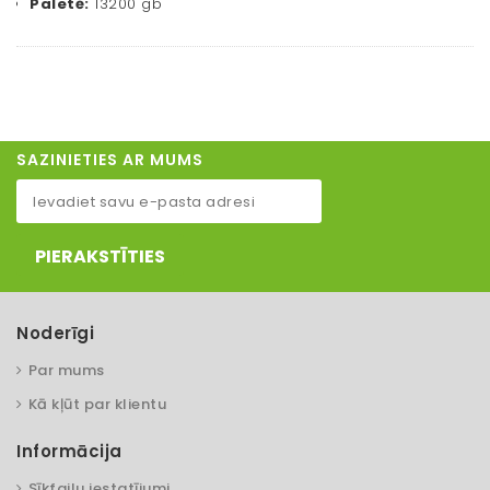
Paletē:
13200 gb
SAZINIETIES AR MUMS
PIERAKSTĪTIES
Noderīgi
Par mums
Kā kļūt par klientu
Informācija
Sīkfailu iestatījumi