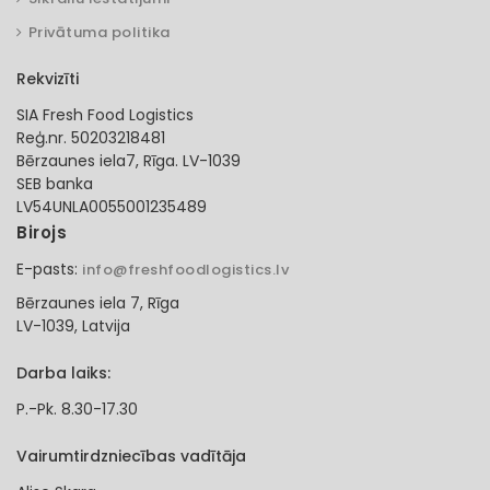
Privātuma politika
Rekvizīti
SIA Fresh Food Logistics
Reģ.nr. 50203218481
Bērzaunes iela7, Rīga. LV-1039
SEB banka
LV54UNLA0055001235489
Birojs
E-pasts:
info@freshfoodlogistics.lv
Bērzaunes iela 7, Rīga
LV-1039, Latvija
Darba laiks:
P.-Pk. 8.30-17.30
Vairumtirdzniecības vadītāja