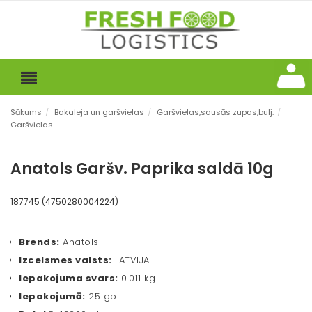
Sākums
/
Bakaleja un garšvielas
/
Garšvielas,sausās zupas,bulj.
/
Garšvielas
Anatols Garšv. Paprika saldā 10g
187745 (4750280004224)
Brends:
Anatols
Izcelsmes valsts:
LATVIJA
Iepakojuma svars:
0.011 kg
Iepakojumā:
25 gb