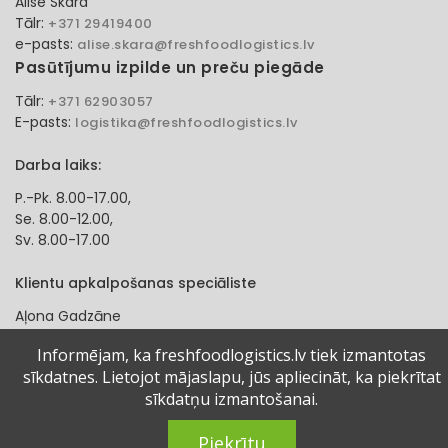
Alise Skara
Tālr:
+371 29419400
e-pasts:
alise.skara@freshfoodlogistics.lv
Pasūtījumu izpilde un preču piegāde
Tālr:
+371 62903057
E-pasts:
logistika@freshfoodlogistics.lv
Darba laiks:
P.-Pk. 8.00-17.00,
Se. 8.00-12.00,
Sv. 8.00-17.00
Klientu apkalpošanas speciāliste
Aļona Gadzāne
Tālr:
+371 27321584
Informējam, ka freshfoodlogistics.lv tiek izmantotas
e-pasts:
alona.gadzane@freshfoodlogistics.lv
sīkdatnes. Lietojot mājaslapu, jūs apliecināt, ka piekrītat
sīkdatņu izmantošanai.
© 2024 Fresh Food Logistics SIA. Visas tiesības aizsargātas.
Piekrītu