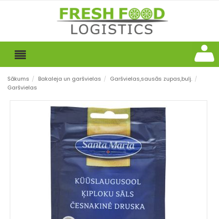
Sākums
/
Bakaleja un garšvielas
/
Garšvielas,sausās zupas,bulj.
/
Garšvielas