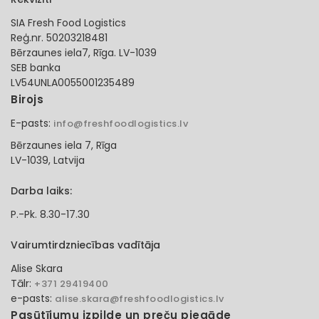
SIA Fresh Food Logistics
Reģ.nr. 50203218481
Bērzaunes iela7, Rīga. LV-1039
SEB banka
LV54UNLA0055001235489
Birojs
E-pasts:
info@freshfoodlogistics.lv
Bērzaunes iela 7, Rīga
LV-1039, Latvija
Darba laiks:
P.-Pk. 8.30-17.30
Vairumtirdzniecības vadītāja
Alise Skara
Tālr:
+371 29419400
e-pasts:
alise.skara@freshfoodlogistics.lv
Pasūtījumu izpilde un preču piegāde