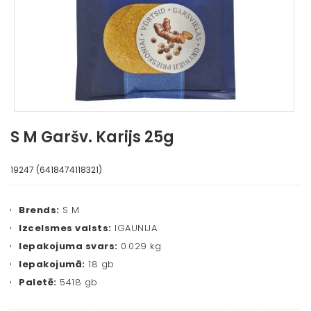
S M Garšv. Karijs 25g
19247 (6418474118321)
Brends:
S M
Izcelsmes valsts:
IGAUNIJA
Iepakojuma svars:
0.029 kg
Iepakojumā:
18 gb
Paletē:
5418 gb