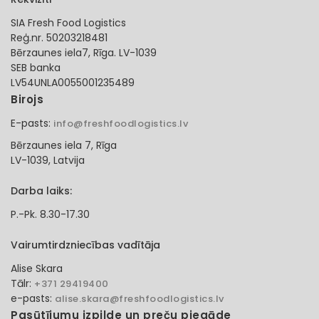
SIA Fresh Food Logistics
Reģ.nr. 50203218481
Bērzaunes iela7, Rīga. LV-1039
SEB banka
LV54UNLA0055001235489
Birojs
E-pasts:
info@freshfoodlogistics.lv
Bērzaunes iela 7, Rīga
LV-1039, Latvija
Darba laiks:
P.-Pk. 8.30-17.30
Vairumtirdzniecības vadītāja
Alise Skara
Tālr:
+371 29419400
e-pasts:
alise.skara@freshfoodlogistics.lv
Pasūtījumu izpilde un preču piegāde