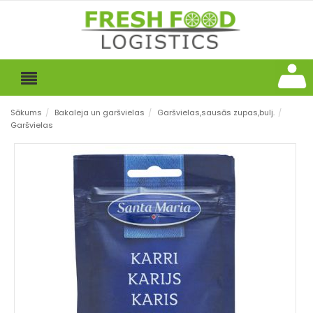
Sākums
/
Bakaleja un garšvielas
/
Garšvielas,sausās zupas,bulj.
/
Garšvielas