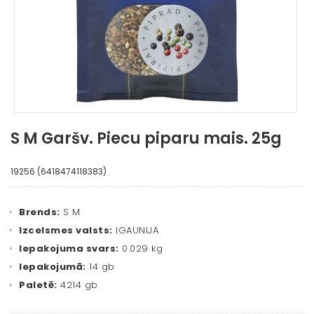
S M Garšv. Piecu piparu mais. 25g
19256 (6418474118383)
Brends:
S M
Izcelsmes valsts:
IGAUNIJA
Iepakojuma svars:
0.029 kg
Iepakojumā:
14 gb
Paletē:
4214 gb