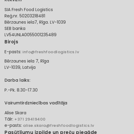
SIA Fresh Food Logistics
Reģ.nr. 50203218481
Bērzaunes iela7, Rīga. LV-1039
SEB banka
LV54UNLA0055001235489
Birojs
E-pasts:
info@freshfoodlogistics.lv
Bērzaunes iela 7, Rīga
LV-1039, Latvija
Darba laiks:
P.-Pk. 8.30-17.30
Vairumtirdzniecības vadītāja
Alise Skara
Tālr:
+371 29419400
e-pasts:
alise.skara@freshfoodlogistics.lv
Pasūtījumu izpilde un preču piegāde