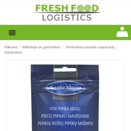
Sākums
/
Bakaleja un garšvielas
/
Garšvielas,sausās zupas,bulj.
/
Garšvielas