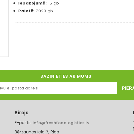
Iepakojumā:
15 gb
Paletē:
7920 gb
SAZINIETIES AR MUMS
PIER
Birojs
E-pasts:
info@freshfoodlogistics.lv
Bērzaunes iela 7, Rīga