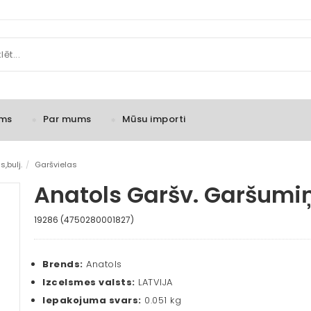
ms
Par mums
Mūsu importi
,bulj.
/
Garšvielas
Anatols Garšv. Garšumiņ
19286 (4750280001827)
Brends:
Anatols
Izcelsmes valsts:
LATVIJA
Iepakojuma svars:
0.051 kg