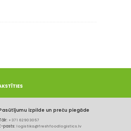
AKSTĪTIES
Pasūtījumu izpilde un preču piegāde
Tālr:
+371 62903057
E-pasts:
logistika@freshfoodlogistics.lv