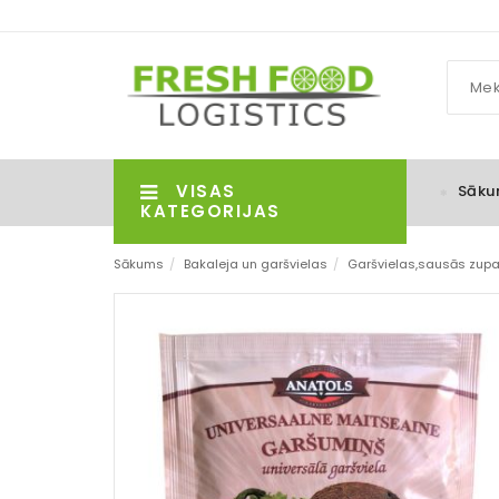
VISAS
Sāku
KATEGORIJAS
Sākums
/
Bakaleja un garšvielas
/
Garšvielas,sausās zupas