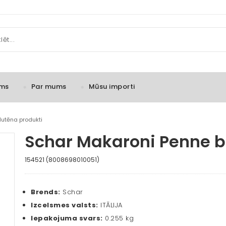
ms
Par mums
Mūsu importi
lutēna produkti
Schar Makaroni Penne b
154521 (8008698010051)
Brends:
Schar
Izcelsmes valsts:
ITĀLIJA
Iepakojuma svars:
0.255 kg