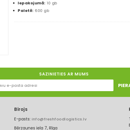
Iepakojumā:
10 gb
Paletē:
600 gb
SAZINIETIES AR MUMS
PIER
Birojs
E-pasts:
info@freshfoodlogistics.lv
Bērzaunes iela 7, Rīga