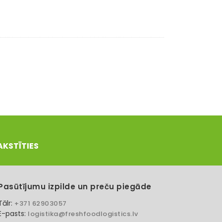
AKSTĪTIES
Pasūtījumu izpilde un preču piegāde
Tālr:
+371 62903057
E-pasts:
logistika@freshfoodlogistics.lv