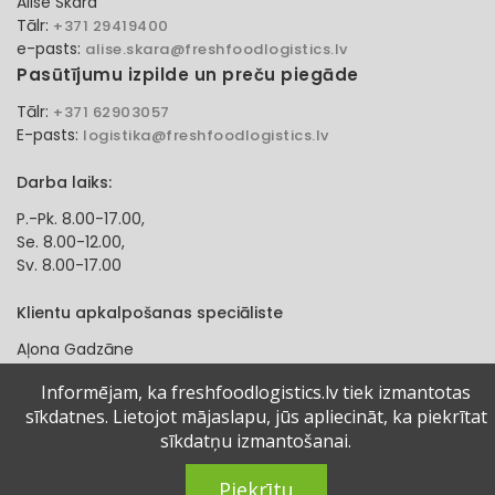
Alise Skara
Tālr:
+371 29419400
e-pasts:
alise.skara@freshfoodlogistics.lv
Pasūtījumu izpilde un preču piegāde
Tālr:
+371 62903057
E-pasts:
logistika@freshfoodlogistics.lv
Darba laiks:
P.-Pk. 8.00-17.00,
Se. 8.00-12.00,
Sv. 8.00-17.00
Klientu apkalpošanas speciāliste
Aļona Gadzāne
Tālr:
+371 27321584
Informējam, ka freshfoodlogistics.lv tiek izmantotas
e-pasts:
alona.gadzane@freshfoodlogistics.lv
sīkdatnes. Lietojot mājaslapu, jūs apliecināt, ka piekrītat
sīkdatņu izmantošanai.
© 2024 Fresh Food Logistics SIA. Visas tiesības aizsargātas.
Piekrītu