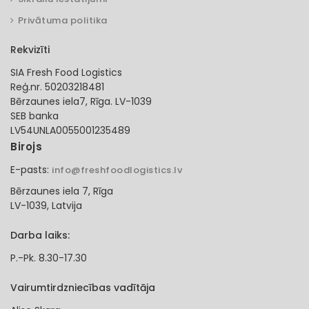
Privātuma politika
Rekvizīti
SIA Fresh Food Logistics
Reģ.nr. 50203218481
Bērzaunes iela7, Rīga. LV-1039
SEB banka
LV54UNLA0055001235489
Birojs
E-pasts:
info@freshfoodlogistics.lv
Bērzaunes iela 7, Rīga
LV-1039, Latvija
Darba laiks:
P.-Pk. 8.30-17.30
Vairumtirdzniecības vadītāja