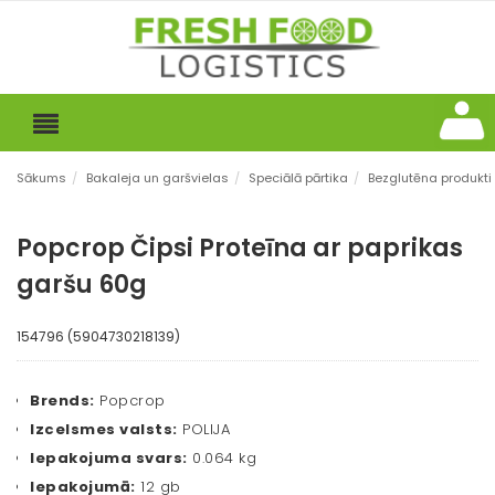
Sākums
/
Bakaleja un garšvielas
/
Speciālā pārtika
/
Bezglutēna produkti
Popcrop Čipsi Proteīna ar paprikas
garšu 60g
154796 (5904730218139)
Brends:
Popcrop
Izcelsmes valsts:
POLIJA
Iepakojuma svars:
0.064 kg
Iepakojumā:
12 gb