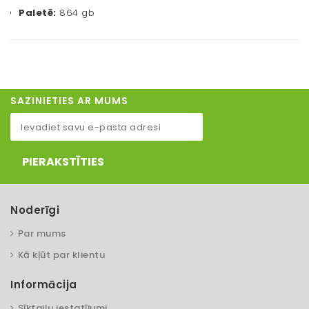
Paletē:
864 gb
SAZINIETIES AR MUMS
PIERAKSTĪTIES
Noderīgi
Par mums
Kā kļūt par klientu
Informācija
Sīkfailu iestatījumi