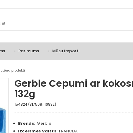
ms
Par mums
Mūsu importi
lutēna produkti
Gerble Cepumi ar kokosr
132g
154824 (3175681116832)
Brends:
Gerble
Izcelsmes valsts:
FRANCIJA