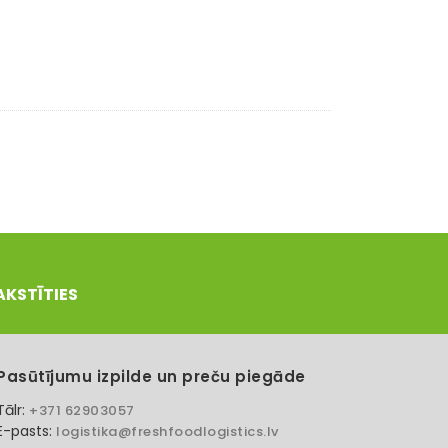
AKSTĪTIES
Pasūtījumu izpilde un preču piegāde
Tālr:
+371 62903057
E-pasts:
logistika@freshfoodlogistics.lv