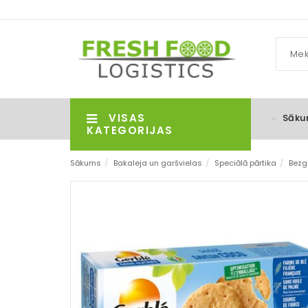
VISAS
Sāku
KATEGORIJAS
Sākums
/
Bakaleja un garšvielas
/
Speciālā pārtika
/
Bezg