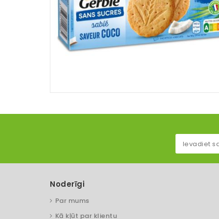
Noderīgi
Par mums
Kā kļūt par klientu