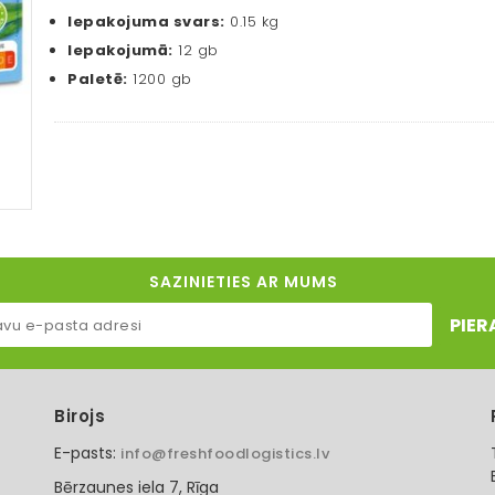
Iepakojuma svars:
0.15 kg
Iepakojumā:
12 gb
Paletē:
1200 gb
SAZINIETIES AR MUMS
PIER
Birojs
E-pasts:
info@freshfoodlogistics.lv
Bērzaunes iela 7, Rīga