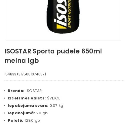
ISOSTAR Sporta pudele 650ml
melna 1gb
154833 (3175681074637)
Brends:
ISOSTAR
Izcelsmes valsts:
ŠVEICE
Iepakojuma svars:
0.07 kg
Iepakojumā:
20 gb
Paletē:
1280 gb