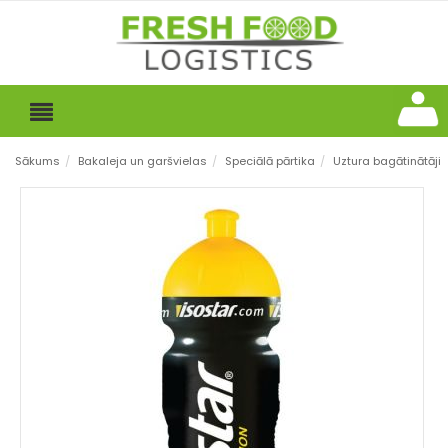
Sākums
/
Bakaleja un garšvielas
/
Speciālā pārtika
/
Uztura bagātinātāji