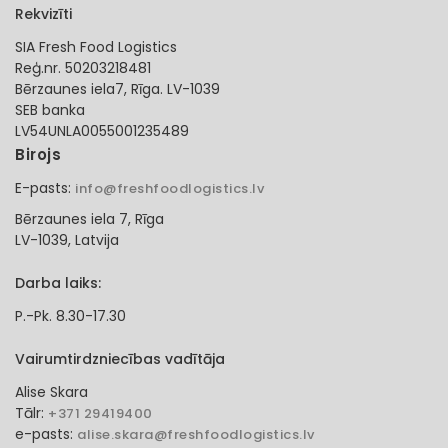
Rekvizīti
SIA Fresh Food Logistics
Reģ.nr. 50203218481
Bērzaunes iela7, Rīga. LV-1039
SEB banka
LV54UNLA0055001235489
Birojs
E-pasts:
info@freshfoodlogistics.lv
Bērzaunes iela 7, Rīga
LV-1039, Latvija
Darba laiks:
P.-Pk. 8.30-17.30
Vairumtirdzniecības vadītāja
Alise Skara
Tālr:
+371 29419400
e-pasts:
alise.skara@freshfoodlogistics.lv