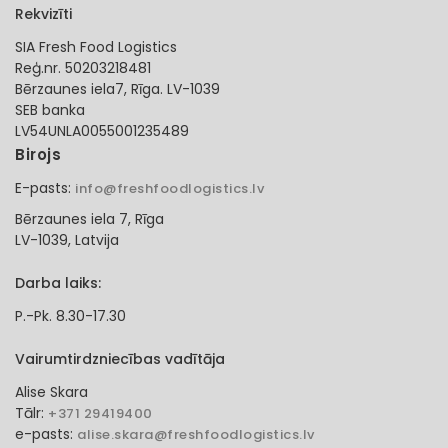
Rekvizīti
SIA Fresh Food Logistics
Reģ.nr. 50203218481
Bērzaunes iela7, Rīga. LV-1039
SEB banka
LV54UNLA0055001235489
Birojs
E-pasts:
info@freshfoodlogistics.lv
Bērzaunes iela 7, Rīga
LV-1039, Latvija
Darba laiks:
P.-Pk. 8.30-17.30
Vairumtirdzniecības vadītāja
Alise Skara
Tālr:
+371 29419400
e-pasts:
alise.skara@freshfoodlogistics.lv