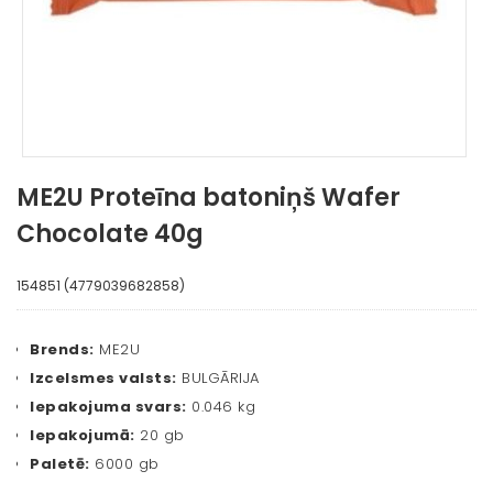
ME2U Proteīna batoniņš Wafer
Chocolate 40g
154851 (4779039682858)
Brends:
ME2U
Izcelsmes valsts:
BULGĀRIJA
Iepakojuma svars:
0.046 kg
Iepakojumā:
20 gb
Paletē:
6000 gb