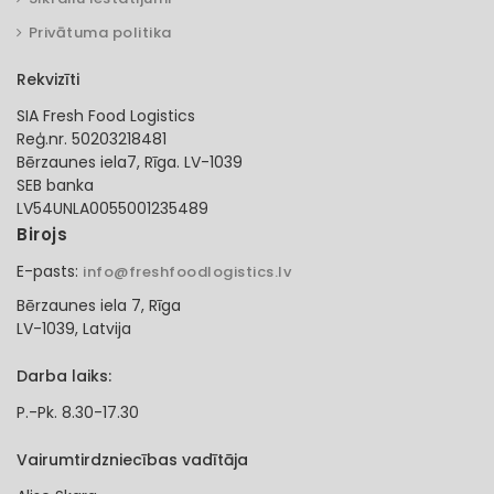
Privātuma politika
Rekvizīti
SIA Fresh Food Logistics
Reģ.nr. 50203218481
Bērzaunes iela7, Rīga. LV-1039
SEB banka
LV54UNLA0055001235489
Birojs
E-pasts:
info@freshfoodlogistics.lv
Bērzaunes iela 7, Rīga
LV-1039, Latvija
Darba laiks:
P.-Pk. 8.30-17.30
Vairumtirdzniecības vadītāja