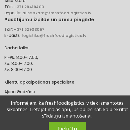
Alise Skara
Tālr:
+371 29419400
e-pasts:
alise.skara@freshfoodlogistics.lv
Pasūtījumu izpilde un preču piegāde
Tālr:
+371 62903057
E-pasts:
logistika@freshfoodlogistics.lv
Darba laiks:
P.-Pk. 8.00-17.00,
Se. 8.00-12.00,
Sv. 8.00-17.00
Klientu apkalpošanas speciāliste
Aļona Gadzāne
Tālr:
+371 27321584
Informējam, ka freshfoodlogistics.lv tiek izmantotas
e-pasts:
alona.gadzane@freshfoodlogistics.lv
sīkdatnes. Lietojot mājaslapu, jūs apliecināt, ka piekrītat
sīkdatņu izmantošanai.
© 2024 Fresh Food Logistics SIA. Visas tiesības aizsargātas.
Piekrītu