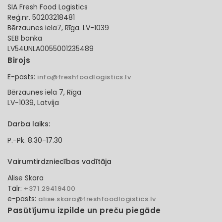
SIA Fresh Food Logistics
Reģ.nr. 50203218481
Bērzaunes iela7, Rīga. LV-1039
SEB banka
LV54UNLA0055001235489
Birojs
E-pasts:
info@freshfoodlogistics.lv
Bērzaunes iela 7, Rīga
LV-1039, Latvija
Darba laiks:
P.-Pk. 8.30-17.30
Vairumtirdzniecības vadītāja
Alise Skara
Tālr:
+371 29419400
e-pasts:
alise.skara@freshfoodlogistics.lv
Pasūtījumu izpilde un preču piegāde