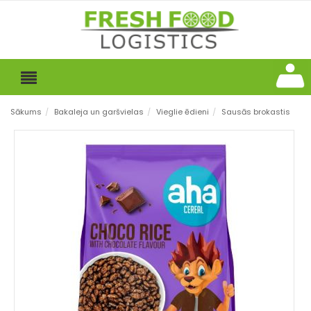
Sākums
/
Bakaleja un garšvielas
/
Vieglie ēdieni
/
Sausās brokastis