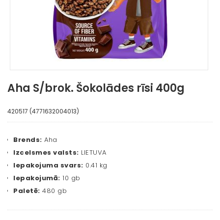
Aha S/brok. Šokolādes rīsi 400g
420517 (4771632004013)
Brends:
Aha
Izcelsmes valsts:
LIETUVA
Iepakojuma svars:
0.41 kg
Iepakojumā:
10 gb
Paletē:
480 gb