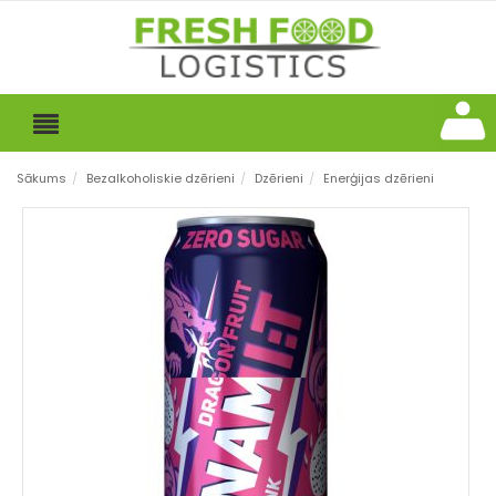
Sākums
/
Bezalkoholiskie dzērieni
/
Dzērieni
/
Enerģijas dzērieni