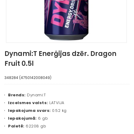
Dynami:T Enerģijas dzēr. Dragon
Fruit 0.5l
348284 (4750142008049)
Brends:
Dynami:T
Izcelsmes valsts:
LATVIJA
Iepakojuma svars:
0.52 kg
Iepakojumā:
6 gb
Paletē:
62208 gb