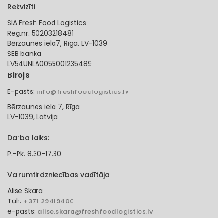
Rekvizīti
SIA Fresh Food Logistics
Reģ.nr. 50203218481
Bērzaunes iela7, Rīga. LV-1039
SEB banka
LV54UNLA0055001235489
Birojs
E-pasts:
info@freshfoodlogistics.lv
Bērzaunes iela 7, Rīga
LV-1039, Latvija
Darba laiks:
P.-Pk. 8.30-17.30
Vairumtirdzniecības vadītāja
Alise Skara
Tālr:
+371 29419400
e-pasts:
alise.skara@freshfoodlogistics.lv