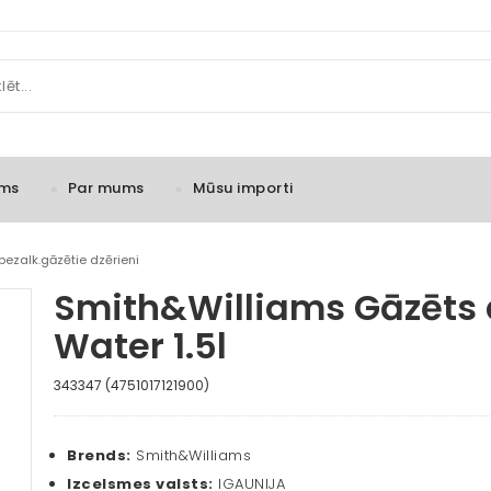
ms
Par mums
Mūsu importi
bezalk.gāzētie dzērieni
Smith&Williams Gāzēts d
Water 1.5l
343347 (4751017121900)
Brends:
Smith&Williams
Izcelsmes valsts:
IGAUNIJA