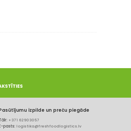
AKSTĪTIES
Pasūtījumu izpilde un preču piegāde
Tālr:
+371 62903057
E-pasts:
logistika@freshfoodlogistics.lv