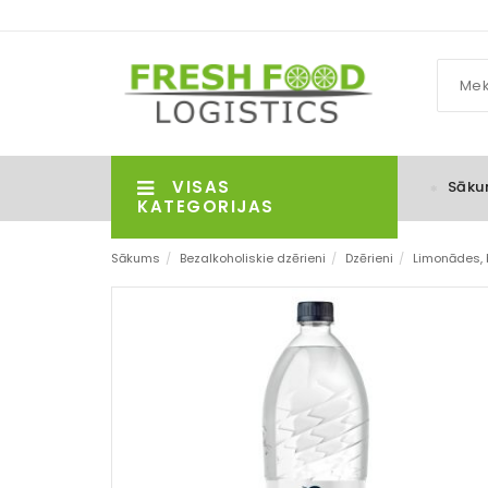
VISAS
Sāku
KATEGORIJAS
Sākums
/
Bezalkoholiskie dzērieni
/
Dzērieni
/
Limonādes, 