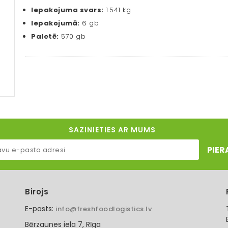
Iepakojuma svars:
1.541 kg
Iepakojumā:
6 gb
Paletē:
570 gb
SAZINIETIES AR MUMS
PIER
Birojs
E-pasts:
info@freshfoodlogistics.lv
Bērzaunes iela 7, Rīga