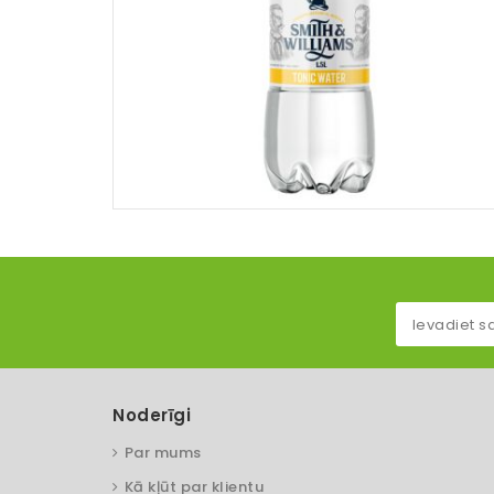
Noderīgi
Par mums
Kā kļūt par klientu