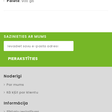
Paletē:
900 gb
SAZINIETIES AR MUMS
PIERAKSTĪTIES
Noderīgi
Par mums
Kā kļūt par klientu
Informācija
Sīkfailu iestatījumi