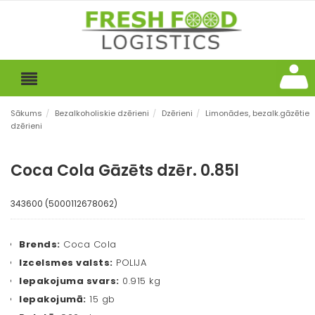
Sākums
/
Bezalkoholiskie dzērieni
/
Dzērieni
/
Limonādes, bezalk.gāzētie
dzērieni
Coca Cola Gāzēts dzēr. 0.85l
343600 (5000112678062)
Brends:
Coca Cola
Izcelsmes valsts:
POLIJA
Iepakojuma svars:
0.915 kg
Iepakojumā:
15 gb