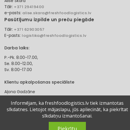
Alise Skara
Tālr:
+371 29419400
e-pasts:
alise.skara@freshfoodlogistics.lv
Pasūtījumu izpilde un preču piegāde
Tālr:
+371 62903057
E-pasts:
logistika@freshfoodlogistics.lv
Darba laiks:
P.-Pk. 8.00-17.00,
Se. 8.00-12.00,
Sv. 8.00-17.00
Klientu apkalpošanas speciāliste
Aļona Gadzāne
Tālr:
+371 27321584
Informējam, ka freshfoodlogistics.lv tiek izmantotas
e-pasts:
alona.gadzane@freshfoodlogistics.lv
sīkdatnes. Lietojot mājaslapu, jūs apliecināt, ka piekrītat
sīkdatņu izmantošanai.
© 2024 Fresh Food Logistics SIA. Visas tiesības aizsargātas.
Piekrītu