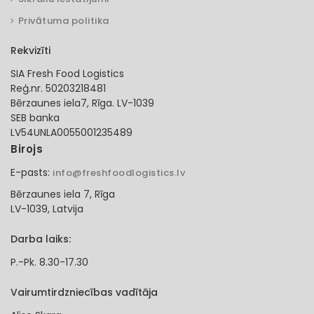
Privātuma politika
Rekvizīti
SIA Fresh Food Logistics
Reģ.nr. 50203218481
Bērzaunes iela7, Rīga. LV-1039
SEB banka
LV54UNLA0055001235489
Birojs
E-pasts:
info@freshfoodlogistics.lv
Bērzaunes iela 7, Rīga
LV-1039, Latvija
Darba laiks:
P.-Pk. 8.30-17.30
Vairumtirdzniecības vadītāja