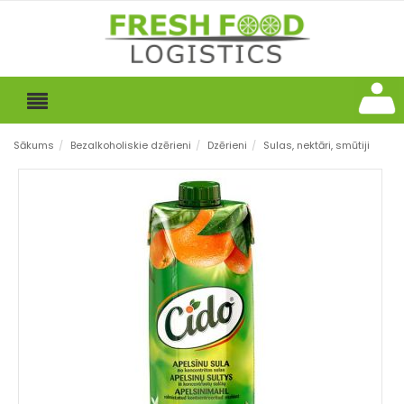
Sākums
/
Bezalkoholiskie dzērieni
/
Dzērieni
/
Sulas, nektāri, smūtiji