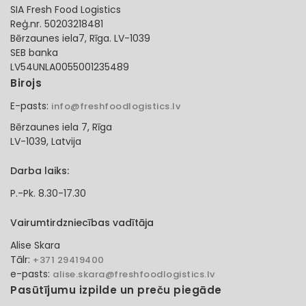
SIA Fresh Food Logistics
Reģ.nr. 50203218481
Bērzaunes iela7, Rīga. LV-1039
SEB banka
LV54UNLA0055001235489
Birojs
E-pasts:
info@freshfoodlogistics.lv
Bērzaunes iela 7, Rīga
LV-1039, Latvija
Darba laiks:
P.-Pk. 8.30-17.30
Vairumtirdzniecības vadītāja
Alise Skara
Tālr:
+371 29419400
e-pasts:
alise.skara@freshfoodlogistics.lv
Pasūtījumu izpilde un preču piegāde