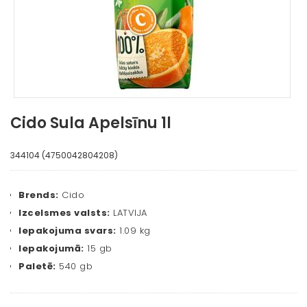
Cido Sula Apelsīnu 1l
344104 (4750042804208)
Brends:
Cido
Izcelsmes valsts:
LATVIJA
Iepakojuma svars:
1.09 kg
Iepakojumā:
15 gb
Paletē:
540 gb