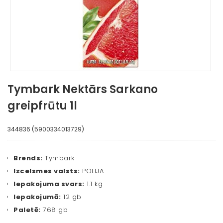
Tymbark Nektārs Sarkano
greipfrūtu 1l
344836 (5900334013729)
Brends:
Tymbark
Izcelsmes valsts:
POLIJA
Iepakojuma svars:
1.1 kg
Iepakojumā:
12 gb
Paletē:
768 gb