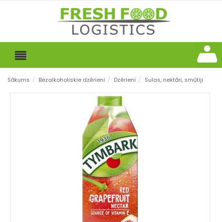
Sākums
/
Bezalkoholiskie dzērieni
/
Dzērieni
/
Sulas, nektāri, smūtiji