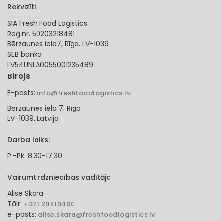
Rekvizīti
SIA Fresh Food Logistics
Reģ.nr. 50203218481
Bērzaunes iela7, Rīga. LV-1039
SEB banka
LV54UNLA0055001235489
Birojs
E-pasts:
info@freshfoodlogistics.lv
Bērzaunes iela 7, Rīga
LV-1039, Latvija
Darba laiks:
P.-Pk. 8.30-17.30
Vairumtirdzniecības vadītāja
Alise Skara
Tālr:
+371 29419400
e-pasts:
alise.skara@freshfoodlogistics.lv