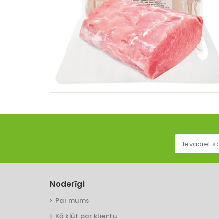
Noderīgi
Par mums
Kā kļūt par klientu