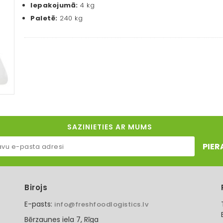
Iepakojumā:
4 kg
Paletē:
240 kg
SAZINIETIES AR MUMS
PIER
Birojs
E-pasts:
info@freshfoodlogistics.lv
Bērzaunes iela 7, Rīga