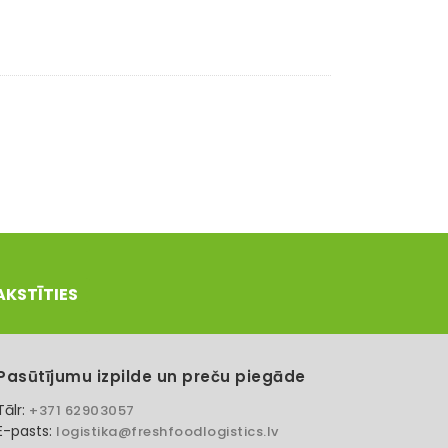
AKSTĪTIES
Pasūtījumu izpilde un preču piegāde
Tālr:
+371 62903057
E-pasts:
logistika@freshfoodlogistics.lv