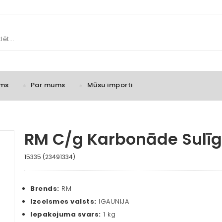
ms
Par mums
Mūsu importi
RM C/g Karbonāde Sulīg
15335 (23491334)
Brends:
RM
Izcelsmes valsts:
IGAUNIJA
Iepakojuma svars:
1 kg