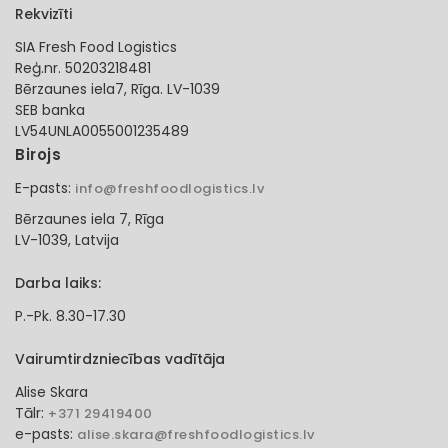
Rekvizīti
SIA Fresh Food Logistics
Reģ.nr. 50203218481
Bērzaunes iela7, Rīga. LV-1039
SEB banka
LV54UNLA0055001235489
Birojs
E-pasts:
info@freshfoodlogistics.lv
Bērzaunes iela 7, Rīga
LV-1039, Latvija
Darba laiks:
P.-Pk. 8.30-17.30
Vairumtirdzniecības vadītāja
Alise Skara
Tālr:
+371 29419400
e-pasts:
alise.skara@freshfoodlogistics.lv