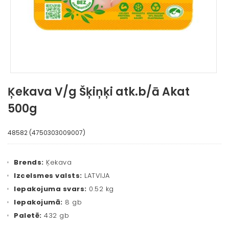
Ķekava V/g Šķiņķi atk.b/ā Akat
500g
48582 (4750303009007)
Brends:
Ķekava
Izcelsmes valsts:
LATVIJA
Iepakojuma svars:
0.52 kg
Iepakojumā:
8 gb
Paletē:
432 gb