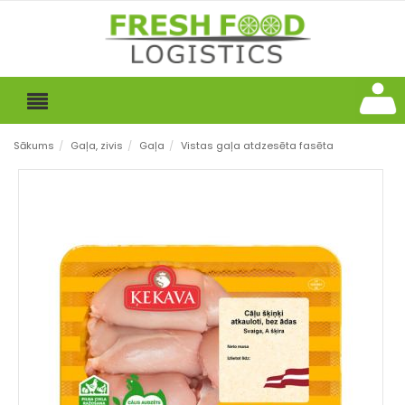
Sākums
/
Gaļa, zivis
/
Gaļa
/
Vistas gaļa atdzesēta fasēta