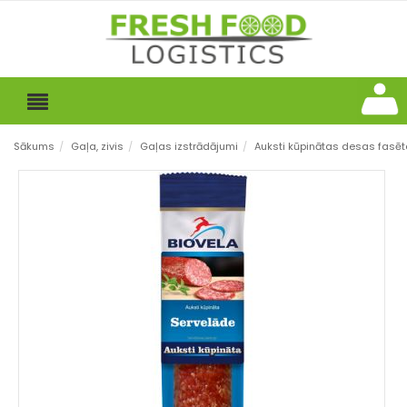
Sākums
/
Gaļa, zivis
/
Gaļas izstrādājumi
/
Auksti kūpinātas desas fasē