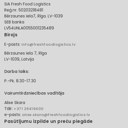
SIA Fresh Food Logistics
Reģ.nr. 50203218481
Bērzaunes iela7, Rīga. LV-1039
SEB banka
LV54UNLA0055001235489
Birojs
E-pasts:
info@freshfoodlogistics.lv
Bērzaunes iela 7, Rīga
LV-1039, Latvija
Darba laiks:
P.-Pk. 8.30-17.30
Vairumtirdzniecības vadītāja
Alise Skara
Tālr:
+371 29419400
e-pasts:
alise.skara@freshfoodlogistics.lv
Pasūtījumu izpilde un preču piegāde