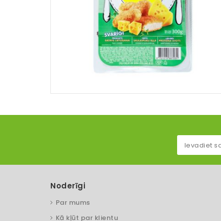
Noderīgi
Par mums
Kā kļūt par klientu