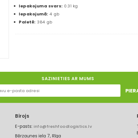
Iepakojuma svars:
0.31 kg
Iepakojumā:
4 gb
Paletē:
384 gb
SAZINIETIES AR MUMS
PIER
Birojs
E-pasts:
info@freshfoodlogistics.lv
Bērzaunes iela 7, Rīga