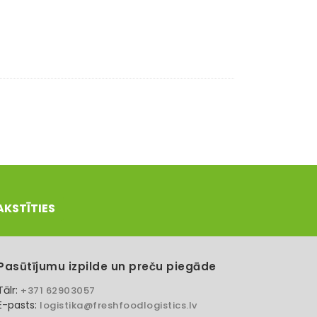
AKSTĪTIES
Pasūtījumu izpilde un preču piegāde
Tālr:
+371 62903057
E-pasts:
logistika@freshfoodlogistics.lv