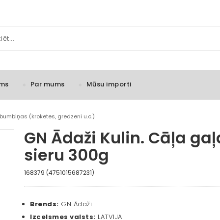
ms
Par mums
Mūsu importi
bumbiņas (kroketes, gredzeni u.c.)
GN Ādaži Kulin. Cāļa gaļ
sieru 300g
168379 (4751015687231)
Brends:
GN Ādaži
Izcelsmes valsts:
LATVIJA