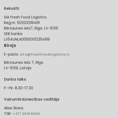
Rekvizīti
SIA Fresh Food Logistics
Reģ.nr. 50203218481
Bērzaunes iela7, Rīga. LV-1039
SEB banka
LV54UNLA0055001235489
Birojs
E-pasts:
info@freshfoodlogistics.lv
Bērzaunes iela 7, Rīga
LV-1039, Latvija
Darba laiks:
P.-Pk. 8.30-17.30
Vairumtirdzniecības vadītāja
Alise Skara
Tālr:
+371 29419400