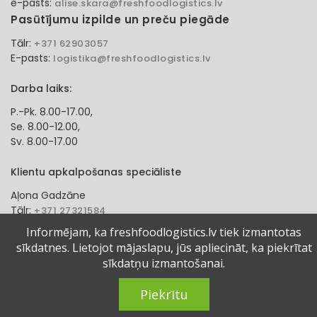
e-pasts:
alise.skara@freshfoodlogistics.lv
Pasūtījumu izpilde un preču piegāde
Tālr:
+371 62903057
E-pasts:
logistika@freshfoodlogistics.lv
Darba laiks:
P.-Pk. 8.00-17.00,
Se. 8.00-12.00,
Sv. 8.00-17.00
Klientu apkalpošanas speciāliste
Aļona Gadzāne
Tālr:
+371 27321584
e-pasts:
alona.gadzane@freshfoodlogistics.lv
Informējam, ka freshfoodlogistics.lv tiek izmantotas
sīkdatnes. Lietojot mājaslapu, jūs apliecināt, ka piekrītat
© 2024 Fresh Food Logistics SIA. Visas tiesības aizsargātas.
sīkdatņu izmantošanai.
Piekrītu