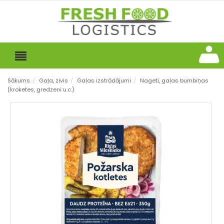
Sākums
/
Gaļa, zivis
/
Gaļas izstrādājumi
/
Nageti, gaļas bumbiņas
(kroketes, gredzeni u.c.)