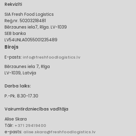
Rekvizīti
SIA Fresh Food Logistics
Reģ.nr. 50203218481
Bērzaunes iela7, Rīga. LV-1039
SEB banka
LV54UNLA0055001235489
Birojs
E-pasts:
info@freshfoodlogistics.lv
Bērzaunes iela 7, Rīga
LV-1039, Latvija
Darba laiks:
P.-Pk. 8.30-17.30
Vairumtirdzniecības vadītāja
Alise Skara
Tālr:
+371 29419400
e-pasts:
alise.skara@freshfoodlogistics.lv