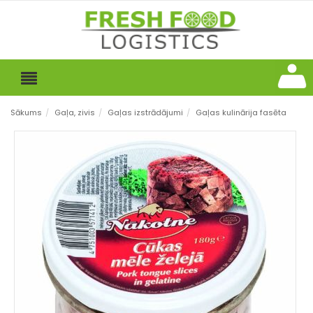
Sākums
/
Gaļa, zivis
/
Gaļas izstrādājumi
/
Gaļas kulinārija fasēta