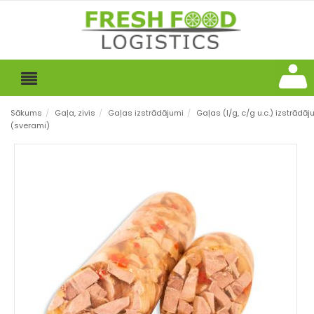
Sākums
/
Gaļa, zivis
/
Gaļas izstrādājumi
/
Gaļas (l/g, c/g u.c.) izstrādāj
(sverami)