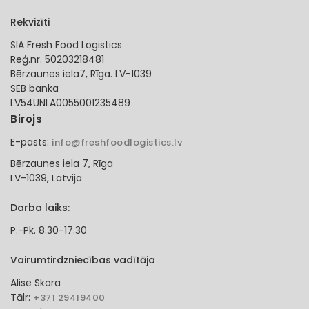
Rekvizīti
SIA Fresh Food Logistics
Reģ.nr. 50203218481
Bērzaunes iela7, Rīga. LV-1039
SEB banka
LV54UNLA0055001235489
Birojs
E-pasts:
info@freshfoodlogistics.lv
Bērzaunes iela 7, Rīga
LV-1039, Latvija
Darba laiks:
P.-Pk. 8.30-17.30
Vairumtirdzniecības vadītāja
Alise Skara
Tālr:
+371 29419400