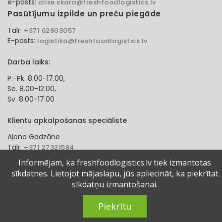
e-pasts:
alise.skara@freshfoodlogistics.lv
Pasūtījumu izpilde un preču piegāde
Tālr:
+371 62903057
E-pasts:
logistika@freshfoodlogistics.lv
Darba laiks:
P.-Pk. 8.00-17.00,
Se. 8.00-12.00,
Sv. 8.00-17.00
Klientu apkalpošanas speciāliste
Aļona Gadzāne
Tālr:
+371 27321584
e-pasts:
alona.gadzane@freshfoodlogistics.lv
Informējam, ka freshfoodlogistics.lv tiek izmantotas
sīkdatnes. Lietojot mājaslapu, jūs apliecināt, ka piekrītat
© 2024 Fresh Food Logistics SIA. Visas tiesības aizsargātas.
sīkdatņu izmantošanai.
Piekrītu