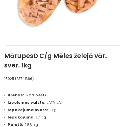
MārupesD C/g Mēles želejā vār.
sver. 1kg
15025 (23741366)
Brends:
MārupesD
Izcelsmes valsts:
LATVIJA
Iepakojuma svars:
1 kg
Iepakojumā:
1.7 kg
Paletē:
288 kg