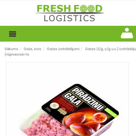
Sākums
/
Gaļa, zivis
/
Gaļas izstrādājumi
/
Gaļas (l/g, c/g u.c.) izstrādāj
(rūpnieciski fa