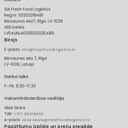
SIA Fresh Food Logistics
Reģ.nr. 50203218481
Bērzaunes iela7, Rīga. LV-1039
SEB banka
LV54UNLA0055001235489
Birojs
E-pasts:
info@freshfoodlogistics.lv
Bērzaunes iela 7, Rīga
LV-1039, Latvija
Darba laiks:
P.-Pk. 8.30-17.30
Vairumtirdzniecības vadītāja
Alise Skara
Tālr:
+371 29419400
e-pasts:
alise.skara@freshfoodlogistics.lv
Pasūtījumu izpilde un preču piegāde