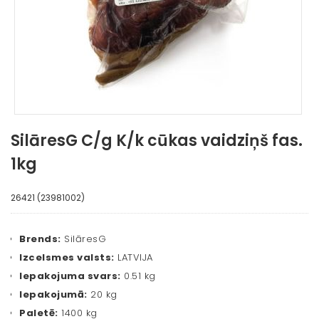
SilāresG C/g K/k cūkas vaidziņš fas.
1kg
26421 (23981002)
Brends:
SilāresG
Izcelsmes valsts:
LATVIJA
Iepakojuma svars:
0.51 kg
Iepakojumā:
20 kg
Paletē:
1400 kg