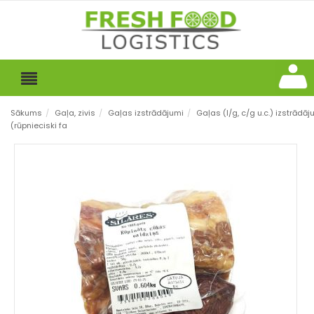
Sākums
/
Gaļa, zivis
/
Gaļas izstrādājumi
/
Gaļas (l/g, c/g u.c.) izstrādāj
(rūpnieciski fa