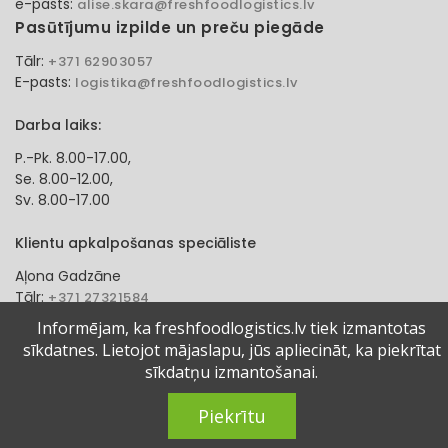
e-pasts:
alise.skara@freshfoodlogistics.lv
Pasūtījumu izpilde un preču piegāde
Tālr:
+371 62903057
E-pasts:
logistika@freshfoodlogistics.lv
Darba laiks:
P.-Pk. 8.00-17.00,
Se. 8.00-12.00,
Sv. 8.00-17.00
Klientu apkalpošanas speciāliste
Aļona Gadzāne
Tālr:
+371 27321584
e-pasts:
alona.gadzane@freshfoodlogistics.lv
Informējam, ka freshfoodlogistics.lv tiek izmantotas
sīkdatnes. Lietojot mājaslapu, jūs apliecināt, ka piekrītat
© 2024 Fresh Food Logistics SIA. Visas tiesības aizsargātas.
sīkdatņu izmantošanai.
Piekrītu