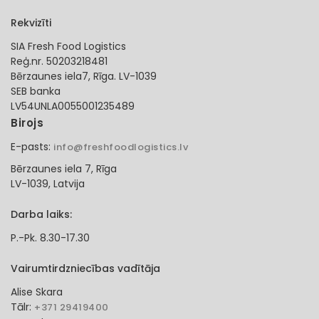
Rekvizīti
SIA Fresh Food Logistics
Reģ.nr. 50203218481
Bērzaunes iela7, Rīga. LV-1039
SEB banka
LV54UNLA0055001235489
Birojs
E-pasts:
info@freshfoodlogistics.lv
Bērzaunes iela 7, Rīga
LV-1039, Latvija
Darba laiks:
P.-Pk. 8.30-17.30
Vairumtirdzniecības vadītāja
Alise Skara
Tālr:
+371 29419400