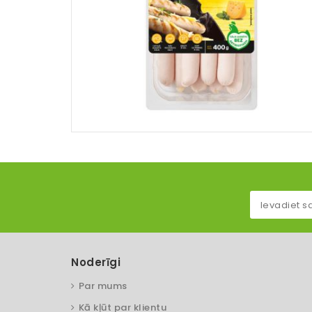
Noderīgi
Par mums
Kā kļūt par klientu