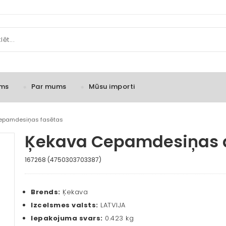
ms
Par mums
Mūsu importi
 cepamdesiņas fasētas
Ķekava Cepamdesiņas a
167268 (4750303703387)
Brends:
Ķekava
Izcelsmes valsts:
LATVIJA
Iepakojuma svars:
0.423 kg