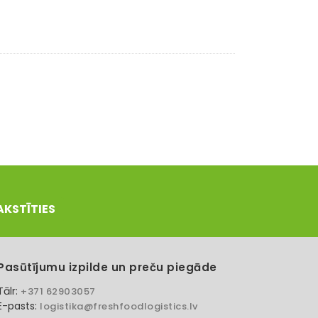
AKSTĪTIES
Pasūtījumu izpilde un preču piegāde
Tālr:
+371 62903057
E-pasts:
logistika@freshfoodlogistics.lv