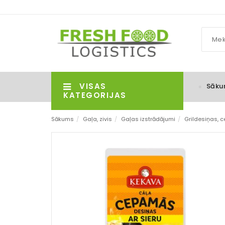
VISAS
Sāku
KATEGORIJAS
Sākums
/
Gaļa, zivis
/
Gaļas izstrādājumi
/
Grildesiņas,