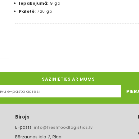
Iepakojumā:
9 gb
Paletē:
720 gb
SAZINIETIES AR MUMS
PIER
Birojs
E-pasts:
info@freshfoodlogistics.lv
Bērzaunes iela 7, Rīga