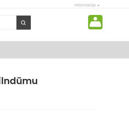
Informācija
ilndūmu