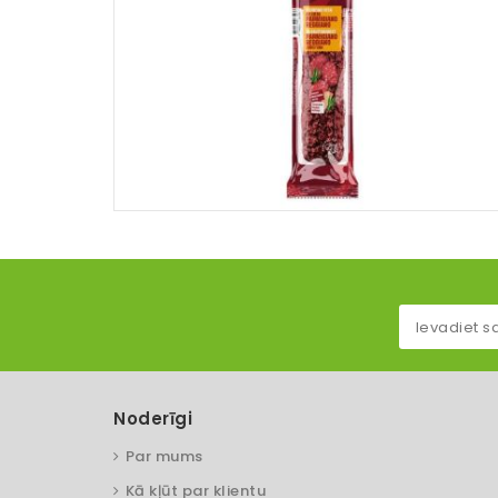
Noderīgi
Par mums
Kā kļūt par klientu