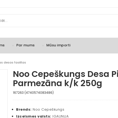
ms
Par mums
Mūsu importi
tas desas fasētas
Noo Cepeškungs Desa P
Parmezāna k/k 250g
167263 (4740574083486)
Brends:
Noo Cepeškungs
Izcelsmes valsts:
IGAUNIJA