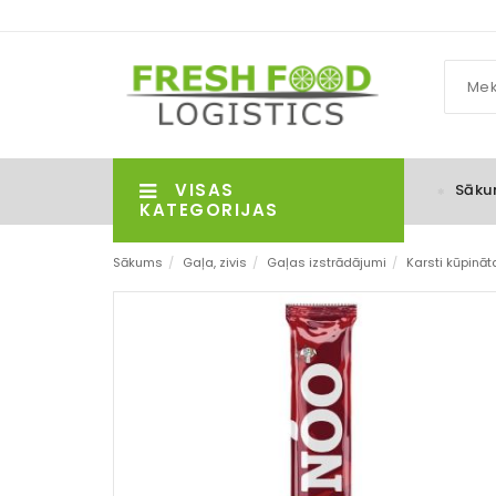
VISAS
Sāku
KATEGORIJAS
Sākums
/
Gaļa, zivis
/
Gaļas izstrādājumi
/
Karsti kūpinā