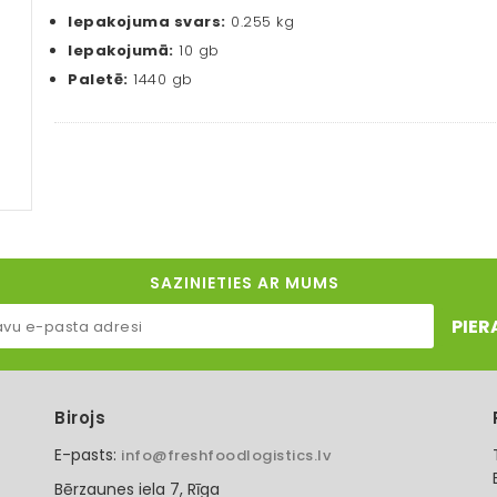
Iepakojuma svars:
0.255 kg
Iepakojumā:
10 gb
Paletē:
1440 gb
SAZINIETIES AR MUMS
PIER
Birojs
E-pasts:
info@freshfoodlogistics.lv
Bērzaunes iela 7, Rīga