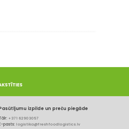
AKSTĪTIES
Pasūtījumu izpilde un preču piegāde
Tālr:
+371 62903057
E-pasts:
logistika@freshfoodlogistics.lv