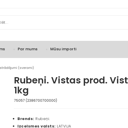
ms
Par mums
Mūsu importi
zstrādājumi (sverami)
Rubeņi. Vistas prod. Vist
1kg
75057 (2386700700000)
Brends:
Rubeņi.
Izcelsmes valsts:
LATVIJA