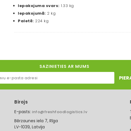
Iepakojuma svars:
1.33 kg
Iepakojumā:
2 kg
Paletē:
224 kg
SAZINIETIES AR MUMS
PIER
Birojs
E-pasts:
info@freshfoodlogistics.lv
Bērzaunes iela 7, Rīga
LV-1039, Latvija