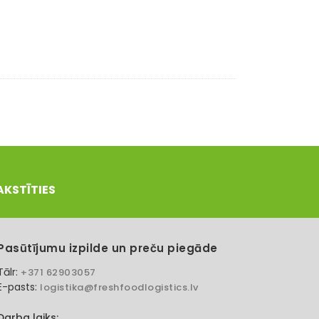
AKSTĪTIES
Pasūtījumu izpilde un preču piegāde
Tālr:
+371 62903057
E-pasts:
logistika@freshfoodlogistics.lv
Darba laiks: