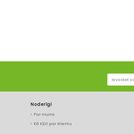
Noderīgi
Par mums
Kā kļūt par klientu