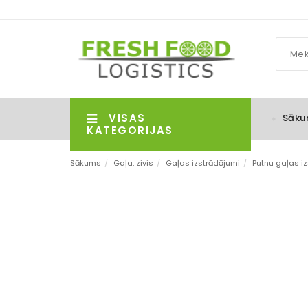
VISAS
Sāku
KATEGORIJAS
Sākums
/
Gaļa, zivis
/
Gaļas izstrādājumi
/
Putnu gaļas i