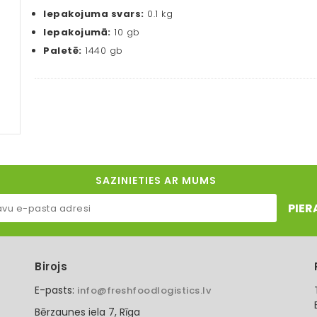
Iepakojuma svars:
0.1 kg
Iepakojumā:
10 gb
Paletē:
1440 gb
SAZINIETIES AR MUMS
PIER
Birojs
E-pasts:
info@freshfoodlogistics.lv
Bērzaunes iela 7, Rīga