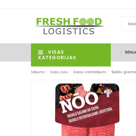
VISAS
Sāku
KATEGORIJAS
Sākums
/
Gaļa, zivis
/
Gaļas izstrādājumi
/
Šķēlēs griezti