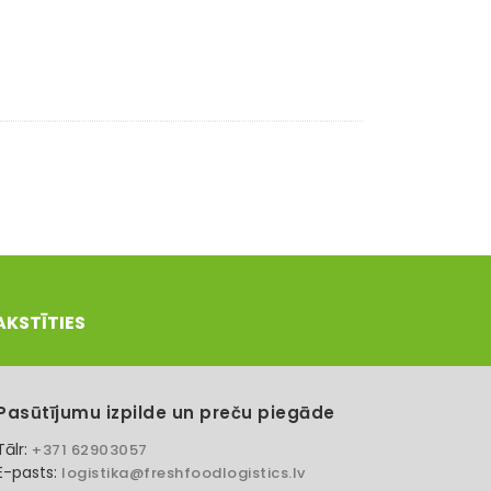
AKSTĪTIES
Pasūtījumu izpilde un preču piegāde
Tālr:
+371 62903057
E-pasts:
logistika@freshfoodlogistics.lv