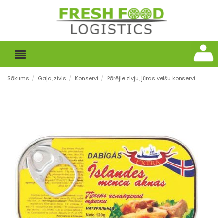
Sākums
/
Gaļa, zivis
/
Konservi
/
Pārējie zivju, jūras velšu konservi