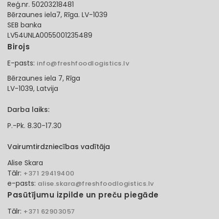
Reģ.nr. 50203218481
Bērzaunes iela7, Rīga. LV-1039
SEB banka
LV54UNLA0055001235489
Birojs
E-pasts:
info@freshfoodlogistics.lv
Bērzaunes iela 7, Rīga
LV-1039, Latvija
Darba laiks:
P.-Pk. 8.30-17.30
Vairumtirdzniecības vadītāja
Alise Skara
Tālr:
+371 29419400
e-pasts:
alise.skara@freshfoodlogistics.lv
Pasūtījumu izpilde un preču piegāde
Tālr:
+371 62903057