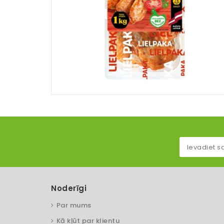
Noderīgi
Par mums
Kā kļūt par klientu