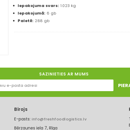
Iepakojuma svars:
1.023 kg
Iepakojumā:
6 gb
Paletē:
288 gb
SAZINIETIES AR MUMS
PIER
Birojs
E-pasts:
info@freshfoodlogistics.lv
Bērzaunes iela 7, Rīga