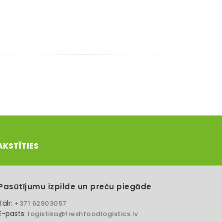
AKSTĪTIES
Pasūtījumu izpilde un preču piegāde
Tālr:
+371 62903057
E-pasts:
logistika@freshfoodlogistics.lv