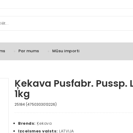
ms
Par mums
Mūsu importi
Ķekava Pusfabr. Pussp. L
1kg
25184 (4750303013226)
Brends:
Ķekava
Izcelsmes valsts:
LATVIJA