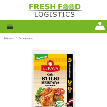
Sākums
/
Grilsezona