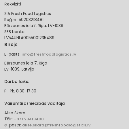
Rekvizīti
SIA Fresh Food Logistics
Reģ.nr. 50203218481
Bērzaunes iela7, Rīga. LV-1039
SEB banka
LV54UNLA0055001235489
Birojs
E-pasts:
info@freshfoodlogistics.lv
Bērzaunes iela 7, Rīga
LV-1039, Latvija
Darba laiks:
P.-Pk. 8.30-17.30
Vairumtirdzniecības vadītāja
Alise Skara
Tālr:
+371 29419400
e-pasts:
alise.skara@freshfoodlogistics.lv