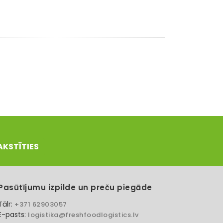
AKSTĪTIES
Pasūtījumu izpilde un preču piegāde
Tālr:
+371 62903057
E-pasts:
logistika@freshfoodlogistics.lv