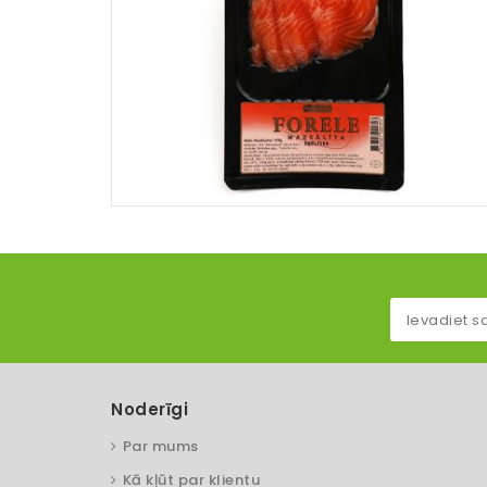
Noderīgi
Par mums
Kā kļūt par klientu