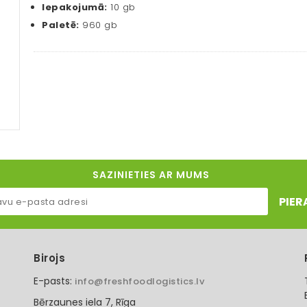
Iepakojumā:
10 gb
Paletē:
960 gb
SAZINIETIES AR MUMS
PIER
Birojs
E-pasts:
info@freshfoodlogistics.lv
Bērzaunes iela 7, Rīga