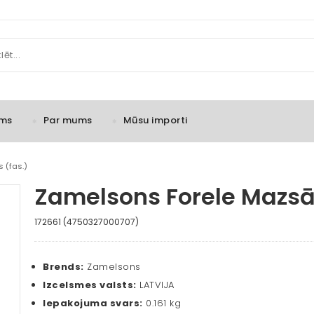
ms
Par mums
Mūsu importi
s (fas.)
Zamelsons Forele Mazsāl
172661 (4750327000707)
Brends:
Zamelsons
Izcelsmes valsts:
LATVIJA
Iepakojuma svars:
0.161 kg