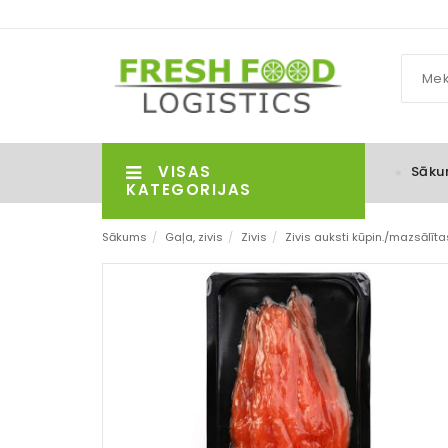
VISAS
Sāku
KATEGORIJAS
Sākums
/
Gaļa, zivis
/
Zivis
/
Zivis auksti kūpin./mazsālīta