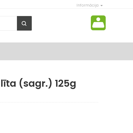
Informācija
īta (sagr.) 125g