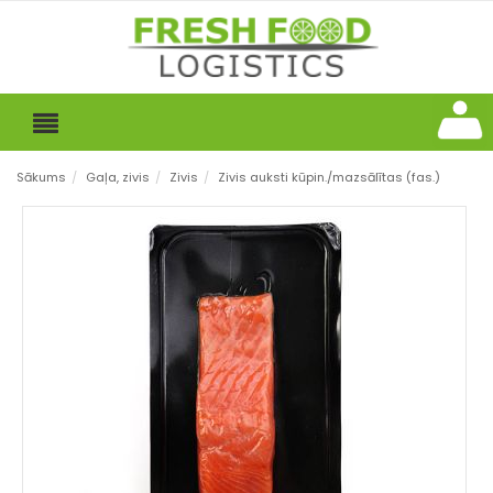
Sākums
/
Gaļa, zivis
/
Zivis
/
Zivis auksti kūpin./mazsālītas (fas.)