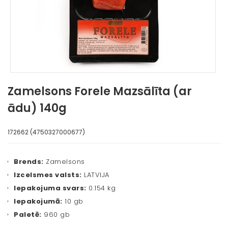
Zamelsons Forele Mazsālīta (ar
ādu) 140g
172662 (4750327000677)
Brends:
Zamelsons
Izcelsmes valsts:
LATVIJA
Iepakojuma svars:
0.154 kg
Iepakojumā:
10 gb
Paletē:
960 gb