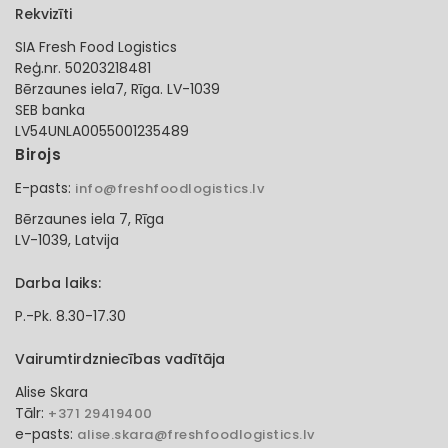
Rekvizīti
SIA Fresh Food Logistics
Reģ.nr. 50203218481
Bērzaunes iela7, Rīga. LV-1039
SEB banka
LV54UNLA0055001235489
Birojs
E-pasts:
info@freshfoodlogistics.lv
Bērzaunes iela 7, Rīga
LV-1039, Latvija
Darba laiks:
P.-Pk. 8.30-17.30
Vairumtirdzniecības vadītāja
Alise Skara
Tālr:
+371 29419400
e-pasts:
alise.skara@freshfoodlogistics.lv