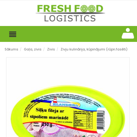
Sākums
/
Gaļa, zivis
/
Zivis
/
Zivju kulinārija, kūpinājumi (rūpn.fasēti)