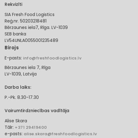
Rekvizīti
SIA Fresh Food Logistics
Reģ.nr. 50203218481
Bērzaunes iela7, Rīga. LV-1039
SEB banka
LV54UNLA0055001235489
Birojs
E-pasts:
info@freshfoodlogistics.lv
Bērzaunes iela 7, Rīga
LV-1039, Latvija
Darba laiks:
P.-Pk. 8.30-17.30
Vairumtirdzniecības vadītāja
Alise Skara
Tālr:
+371 29419400
e-pasts:
alise.skara@freshfoodlogistics.lv