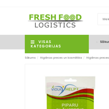
VISAS
Sāku
KATEGORIJAS
Sākums
/
Higiēnas preces un kosmētika
/
Higiēnas preces