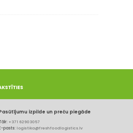
AKSTĪTIES
Pasūtījumu izpilde un preču piegāde
Tālr:
+371 62903057
E-pasts:
logistika@freshfoodlogistics.lv