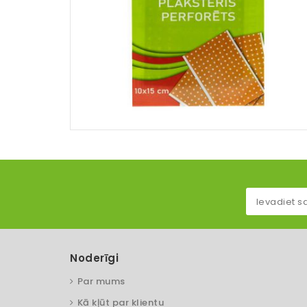
Noderīgi
Par mums
Kā kļūt par klientu