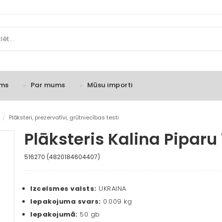
ms
Par mums
Mūsu importi
/
Plāksteri, prezervatīvi, grūtniecības testi
Plāksteris Kalina Piparu
516270 (4820184604407)
Izcelsmes valsts:
UKRAINA
Iepakojuma svars:
0.009 kg
Iepakojumā:
50 gb