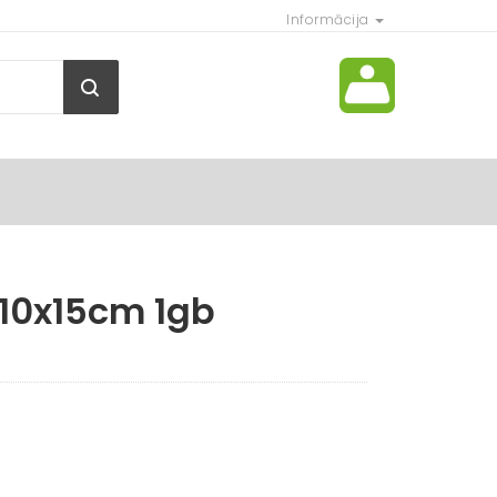
Informācija
 10x15cm 1gb