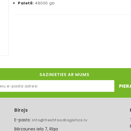
Paletē:
48000 gb
SAZINIETIES AR MUMS
PIER
Birojs
E-pasts:
info@freshfoodlogistics.lv
Bērzaunes iela 7, Rīga