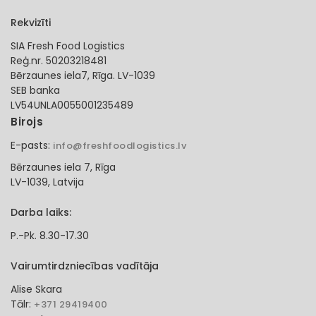
Rekvizīti
SIA Fresh Food Logistics
Reģ.nr. 50203218481
Bērzaunes iela7, Rīga. LV-1039
SEB banka
LV54UNLA0055001235489
Birojs
E-pasts:
info@freshfoodlogistics.lv
Bērzaunes iela 7, Rīga
LV-1039, Latvija
Darba laiks:
P.-Pk. 8.30-17.30
Vairumtirdzniecības vadītāja
Alise Skara
Tālr:
+371 29419400