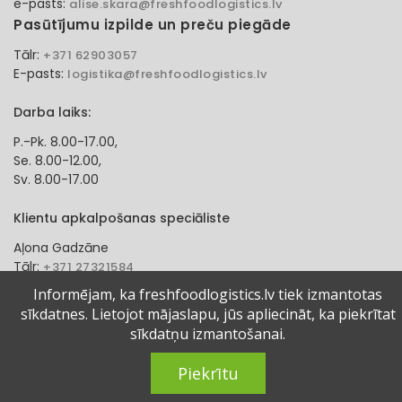
e-pasts:
alise.skara@freshfoodlogistics.lv
Pasūtījumu izpilde un preču piegāde
Tālr:
+371 62903057
E-pasts:
logistika@freshfoodlogistics.lv
Darba laiks:
P.-Pk. 8.00-17.00,
Se. 8.00-12.00,
Sv. 8.00-17.00
Klientu apkalpošanas speciāliste
Aļona Gadzāne
Tālr:
+371 27321584
e-pasts:
alona.gadzane@freshfoodlogistics.lv
Informējam, ka freshfoodlogistics.lv tiek izmantotas
sīkdatnes. Lietojot mājaslapu, jūs apliecināt, ka piekrītat
© 2024 Fresh Food Logistics SIA. Visas tiesības aizsargātas.
sīkdatņu izmantošanai.
Piekrītu