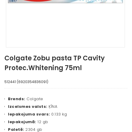
Colgate Zobu pasta TP Cavity
Protec.Whitening 75ml
512441 (6920354836091)
Brends:
Colgate
Izcelsmes valsts:
ĶĪNA
Iepakojuma svars:
0.133 kg
Iepakojumā:
12 gb
Paletē:
2304 gb