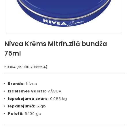
Nivea Krēms Mitrin.zilā bundža
75ml
50304 (5900017092294)
Brends:
Nivea
Izcelsmes valsts:
VĀCIJA
Iepakojuma svars:
0.083 kg
Iepakojumā:
5 gb
Paletē:
5400 gb