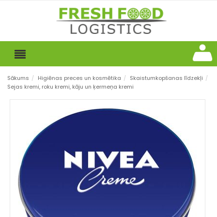
Sākums
/
Higiēnas preces un kosmētika
/
Skaistumkopšanas līdzekļi
/
Sejas kremi, roku kremi, kāju un ķermeņa kremi