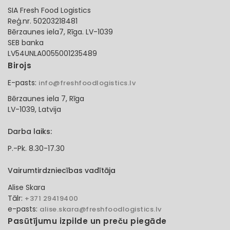
SIA Fresh Food Logistics
Reģ.nr. 50203218481
Bērzaunes iela7, Rīga. LV-1039
SEB banka
LV54UNLA0055001235489
Birojs
E-pasts:
info@freshfoodlogistics.lv
Bērzaunes iela 7, Rīga
LV-1039, Latvija
Darba laiks:
P.-Pk. 8.30-17.30
Vairumtirdzniecības vadītāja
Alise Skara
Tālr:
+371 29419400
e-pasts:
alise.skara@freshfoodlogistics.lv
Pasūtījumu izpilde un preču piegāde