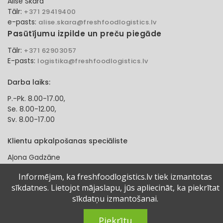
Alise Skara
Tālr:
+371 29419400
e-pasts:
alise.skara@freshfoodlogistics.lv
Pasūtījumu izpilde un preču piegāde
Tālr:
+371 62903057
E-pasts:
logistika@freshfoodlogistics.lv
Darba laiks:
P.-Pk. 8.00-17.00,
Se. 8.00-12.00,
Sv. 8.00-17.00
Klientu apkalpošanas speciāliste
Aļona Gadzāne
Tālr:
+371 27321584
Informējam, ka freshfoodlogistics.lv tiek izmantotas
e-pasts:
alona.gadzane@freshfoodlogistics.lv
sīkdatnes. Lietojot mājaslapu, jūs apliecināt, ka piekrītat
sīkdatņu izmantošanai.
© 2024 Fresh Food Logistics SIA. Visas tiesības aizsargātas.
Piekrītu