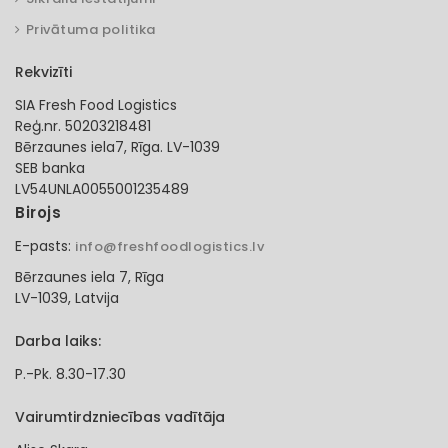
Privātuma politika
Rekvizīti
SIA Fresh Food Logistics
Reģ.nr. 50203218481
Bērzaunes iela7, Rīga. LV-1039
SEB banka
LV54UNLA0055001235489
Birojs
E-pasts:
info@freshfoodlogistics.lv
Bērzaunes iela 7, Rīga
LV-1039, Latvija
Darba laiks:
P.-Pk. 8.30-17.30
Vairumtirdzniecības vadītāja