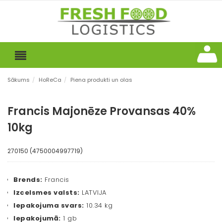
Sākums
/
HoReCa
/
Piena produkti un olas
Francis Majonēze Provansas 40%
10kg
270150 (4750004997719)
Brends:
Francis
Izcelsmes valsts:
LATVIJA
Iepakojuma svars:
10.34 kg
Iepakojumā:
1 gb