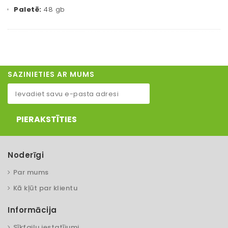
Paletē:
48 gb
SAZINIETIES AR MUMS
PIERAKSTĪTIES
Noderīgi
Par mums
Kā kļūt par klientu
Informācija
Sīkfailu iestatījumi