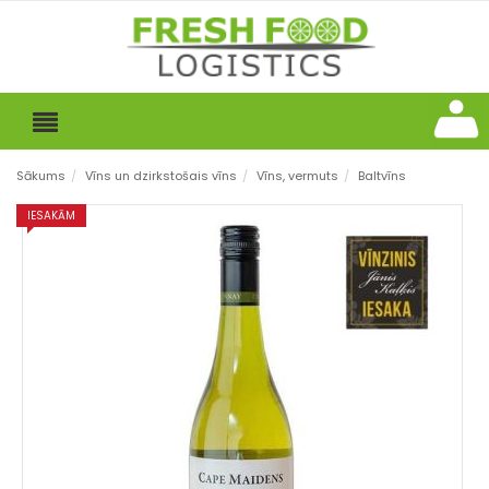
Sākums
/
Vīns un dzirkstošais vīns
/
Vīns, vermuts
/
Baltvīns
IESAKĀM