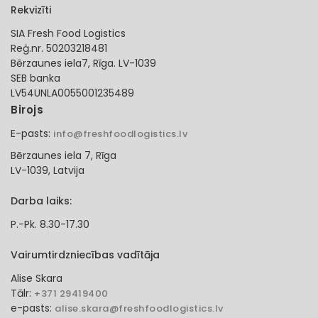
Rekvizīti
SIA Fresh Food Logistics
Reģ.nr. 50203218481
Bērzaunes iela7, Rīga. LV-1039
SEB banka
LV54UNLA0055001235489
Birojs
E-pasts:
info@freshfoodlogistics.lv
Bērzaunes iela 7, Rīga
LV-1039, Latvija
Darba laiks:
P.-Pk. 8.30-17.30
Vairumtirdzniecības vadītāja
Alise Skara
Tālr:
+371 29419400
e-pasts:
alise.skara@freshfoodlogistics.lv