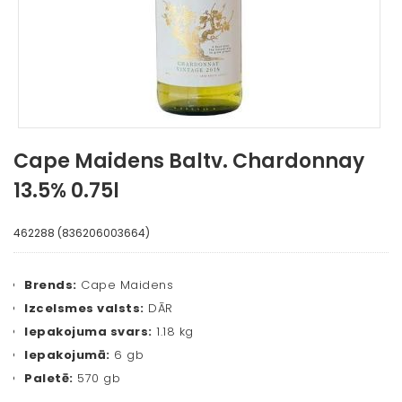
Cape Maidens Baltv. Chardonnay
13.5% 0.75l
462288 (836206003664)
Brends:
Cape Maidens
Izcelsmes valsts:
DĀR
Iepakojuma svars:
1.18 kg
Iepakojumā:
6 gb
Paletē:
570 gb